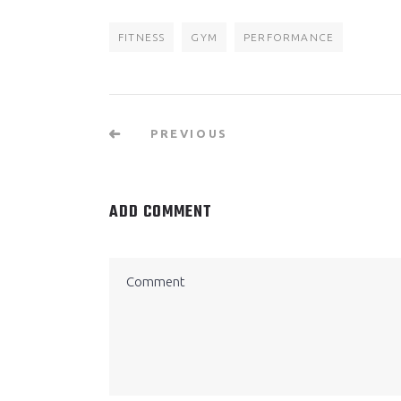
Morbiac cumsan ipsum velit. Nam nec tellus a o
FITNESS
GYM
PERFORMANCE
PREVIOUS
ADD COMMENT