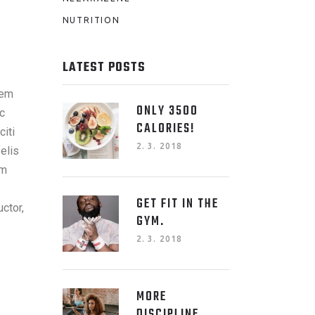
LIFESTYLE
NEZAŘAZENÉ
NUTRITION
LATEST POSTS
sem
ONLY 3500
ec
CALORIES!
citi
2. 3. 2018
elis
um
GET FIT IN THE
uctor,
GYM.
2. 3. 2018