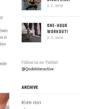
MORE
DISCIPLINE.
2. 3. 2018
ed
ONE-HOUR
Etiam
WORKOUT!
e in
2. 3. 2018
iuis
Follow us on Twitter:
pede
@QodeInteractive
ARCHIVE