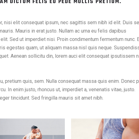
ATIBUS ET MAGNIS DIS PARTURIENT MONTES,
AM DICTUM FELIS EU PEDE MOLLIS PRETIUM.
, nisi elit consequat ipsum, nec sagittis sem nibh id elit. Duis s
auris. Mauris in erat justo. Nullam ac urna eu felis dapibus
lit. Sed ut imperdiet nisi. Proin condimentum fermentum nunc. 
auris egestas quam, ut aliquam massa nisl quis neque. Suspendiss
iquet. Aenean sollicitu din, lorem auci elit consequat ipsutissem n
 eu, pretium quis, sem. Nulla consequat massa quis enim. Donec 
arcu. In enim justo, rhoncus ut, imperdiet a, venenatis vitae, justo.
ger tincidunt. Sed fringilla mauris sit amet nibh.