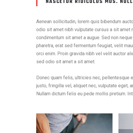
CUM SOCIIS THEME NATOQUE PEN
NASCETUR RIDICULUS MUS. NULL
Aenean sollicitudin, lorem quis bibendum auctor
odio sit amet nibh vulputate cursus a sit amet m
condimentum sit amet a augue. Sed non neque e
pharetra, erat sed fermentum feugiat, velit m
orci enim. Proin gravida nibh vel velit auctor al
sed odio sit amet a sit amet.
Donec quam felis, ultricies nec, pellentesque
justo, fringilla vel, aliquet nec, vulputate eget, 
Nullam dictum felis eu pede mollis pretium. Inte