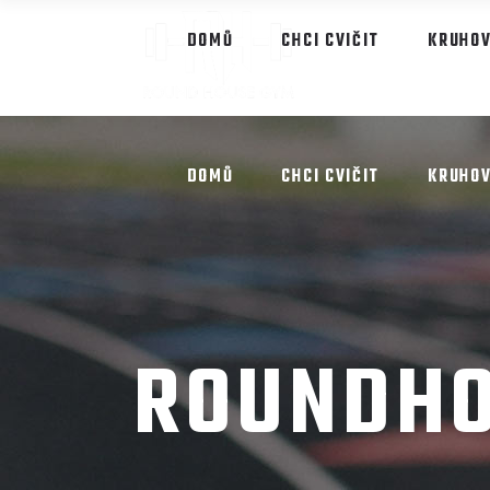
První vstup do gymu zdarma
Chci
DOMŮ
CHCI CVIČIT
KRUHOV
DOMŮ
CHCI CVIČIT
KRUHOV
ROUNDHO