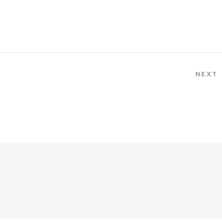
dio tincidunt auctor a ornare odio.
NEXT