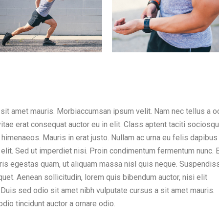
 sit amet mauris. Morbiaccumsan ipsum velit. Nam nec tellus a o
itae erat consequat auctor eu in elit. Class aptent taciti sociosq
s himenaeos. Mauris in erat justo. Nullam ac urna eu felis dapibus
lit. Sed ut imperdiet nisi. Proin condimentum fermentum nunc. 
auris egestas quam, ut aliquam massa nisl quis neque. Suspendiss
iquet. Aenean sollicitudin, lorem quis bibendum auctor, nisi elit
 Duis sed odio sit amet nibh vulputate cursus a sit amet mauris.