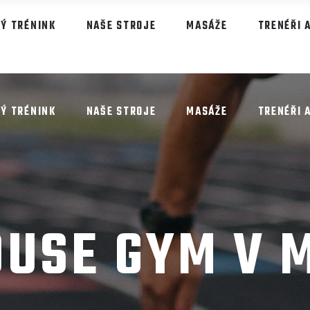
 vstup zdarma
Ý TRÉNINK
NAŠE STROJE
MASÁŽE
TRENÉŘI 
Ý TRÉNINK
NAŠE STROJE
MASÁŽE
TRENÉŘI 
USE GYM V 