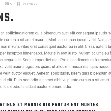
8
0
FITNESS
NS.
nean sollicitudinlorem quis bibendum auci elit consequat ipsutis 
utate cursus a sit amet mauris. Morbiaccumsan ipsum velit. Nam n
 non mauris vitae erat consequat auctor eu in elit. Class aptent ta
 per inceptos himenaeos. Mauris in erat justo. Nullam ac urna eu f
n neque elit. Sed ut imperdiet nisi. Proin condimentum ferment
at, velit mauris egestas quam, ut aliquam massa nisl quis neque.
 velit auctor aliquet. Aenean sollicitudin, lorem quis bibendum a
 id elit. Duis sed odio sit amet nibh vulputate cursus a sit amet
lus a odio tincidunt auctor a ornare odio.